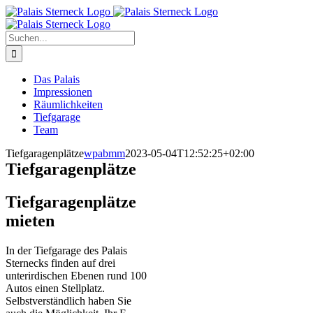
Zum
Inhalt
springen
Suche
nach:
Das Palais
Impressionen
Räumlichkeiten
Tiefgarage
Team
Tiefgaragenplätze
wpabmm
2023-05-04T12:52:25+02:00
Tiefgaragenplätze
Tiefgaragenplätze
mieten
In der Tiefgarage des Palais
Sternecks finden auf drei
unterirdischen Ebenen rund 100
Autos einen Stellplatz.
Selbstverständlich haben Sie